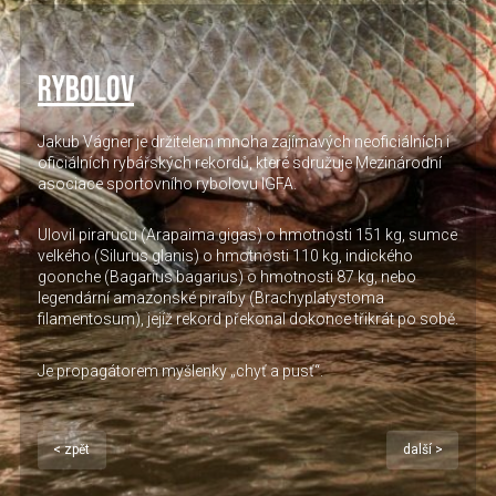
Rybolov
Jakub Vágner je držitelem mnoha zajímavých neoficiálních i
oficiálních rybářských rekordů, které sdružuje Mezinárodní
asociace sportovního rybolovu IGFA.
Ulovil pirarucu (Arapaima gigas) o hmotnosti 151 kg, sumce
velkého (Silurus glanis) o hmotnosti 110 kg, indického
goonche (Bagarius bagarius) o hmotnosti 87 kg, nebo
legendární amazonské piraíby (Brachyplatystoma
filamentosum), jejíž rekord překonal dokonce třikrát po sobě.
Je propagátorem myšlenky „chyť a pusť“.
< zpět
další >