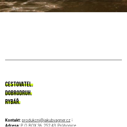
CESTOVATEL.
DOBRODRUH.
RYBÁŘ.
Kontakt:
produkcni@jakubvagner.cz
Adresa:
P. O. BOX 36, 252 43, Průhonice