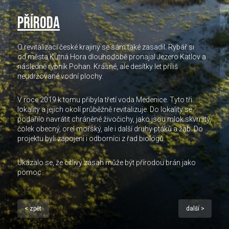
Příroda
O revitalizaci české krajiny se sám také zasadil. Rybář si
od města Kutná Hora dlouhodobě pronajal Jezero Katlov a
následně rybník Pohan. Krásné, ale desítky let příliš
neudržované vodní plochy.
V roce 2019 k tomu přibyla třetí voda Medenice. Tyto tři
lokality a jejich okolí průběžně revitalizuje. Do lokality se
podařilo navrátit chráněné živočichy, jako jsou mlok skvrnitý,
čolek obecný, orel mořský, ale i další druhy ptáků a žab. Do
projektu byli zapojeni i odborníci z řad biologů.
Ukázalo se, že citlivý zásah může být přírodou brán jako
pomoc.
< zpět
další >