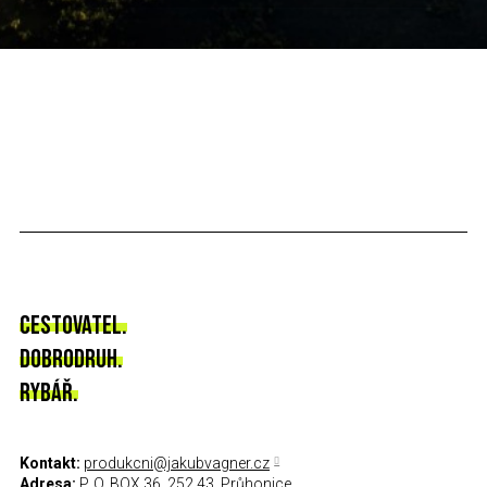
CESTOVATEL.
DOBRODRUH.
RYBÁŘ.
Kontakt:
produkcni@jakubvagner.cz
Adresa:
P. O. BOX 36, 252 43, Průhonice