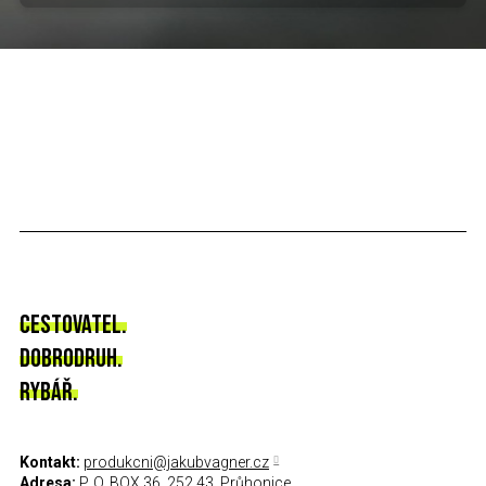
CESTOVATEL.
DOBRODRUH.
RYBÁŘ.
Kontakt:
produkcni@jakubvagner.cz
Adresa:
P. O. BOX 36, 252 43, Průhonice