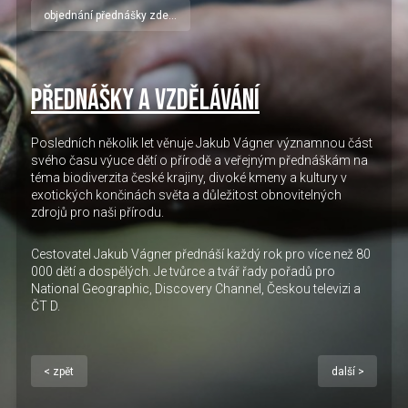
objednání přednášky zde...
Přednášky a vzdělávání
Posledních několik let věnuje Jakub Vágner významnou část
svého času výuce dětí o přírodě a veřejným přednáškám na
téma biodiverzita české krajiny, divoké kmeny a kultury v
exotických končinách světa a důležitost obnovitelných
zdrojů pro naši přírodu.
Cestovatel Jakub Vágner přednáší každý rok pro více než 80
000 dětí a dospělých. Je tvůrce a tvář řady pořadů pro
National Geographic, Discovery Channel, Českou televizi a
ČT D.
< zpět
další >